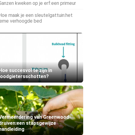
Ganzen kweken op je erf:een primeur
Hoe maak je een sleutelgattuin:het
ieme verhoogde bed
Hoe succesvol te zijn in
loodgietersschotten?
Vermeerdering van Greenwood-
druiven:een stapsgewijze
handleiding