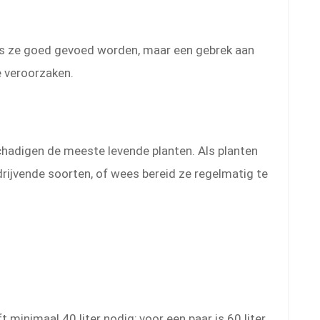
 als ze goed gevoed worden, maar een gebrek aan
e veroorzaken.
schadigen de meeste levende planten. Als planten
 drijvende soorten, of wees bereid ze regelmatig te
t minimaal 40 liter nodig; voor een paar is 60 liter