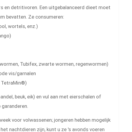
ers en detritivoren. Een uitgebalanceerd dieet moet
um bevatten. Ze consumeren:
ol, wortels, enz.)
mango)
lwormen, Tubifex, zwarte wormen, regenwormen)
ode vis/garnalen
. TetraMin®)
andel, beuk, eik) en vul aan met eierschalen of
 garanderen.
 week voor volwassenen; jongeren hebben mogelijk
het nachtdieren zijn, kunt u ze 's avonds voeren