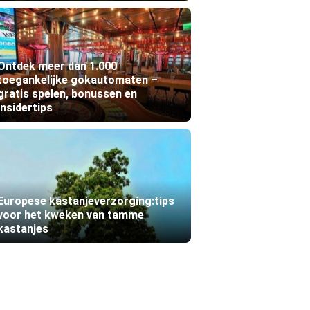
Ontdek meer dan 1.000
toegankelijke gokautomaten –
gratis spelen, bonussen en
insidertips
Europese kastanjeverzorging:tips
voor het kweken van tamme
kastanjes