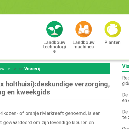
Landbouw
Landbouw
Planten
Technologi
Machines
E
Vis
uw
> >>
Visserij
Red
ax holthuisi):deskundige verzorging,
gid
ng en kweekgids
De 
en 
De 
brikozen- of oranje rivierkreeft genoemd, is een
te 
t gewaardeerd om zijn levendige kleuren en
Opw