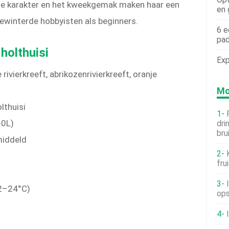
te karakter en het kweekgemak maken haar een
en 
ewinterde hobbyisten als beginners.
6 e
pad
holthuisi
Exp
rivierkreeft, abrikozenrivierkreeft, oranje
a
Mo
lthuisi
60L)
dri
bru
iddeld
fru
2–24°C)
ops