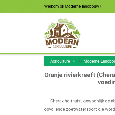
Welkom bij
Moderne landbouw
!
Agriculture
>>
Moderne Landbo
Oranje rivierkreeft (Cher
voedi
Cherax holthuisi, gewoonlijk de a
opvallende zoetwatersoort die word