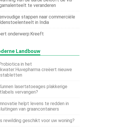
garnalenteelt te veranderen
envoudige stappen naar commerciële
denstoelenteelt in India
ert onderwerp:Kreeft
derne Landbouw
Probiotica in het
nkwater:Huvepharma creëert nieuwe
istabletten
Kunnen lasertatoeages plakkerige
itlabels vervangen?
Innovatie helpt levens te redden in
luitingen van graancontainers
Is rewilding geschikt voor uw woning?