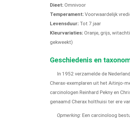
Dieet:
Omnivoor
Temperament:
Voorwaardelijk vredi
Levensduur:
Tot 7 jaar
Kleurvariaties:
Oranje, grijs, witacht
gekweekt)
Geschiedenis en taxonom
In 1952 verzamelde de Nederlan
Cherax-exemplaren uit het Aitinjo-m
carcinologen Reinhard Pekny en Chris
genaamd Cherax holthuisi ter ere va
Opmerking:
Een carcinoloog bestu