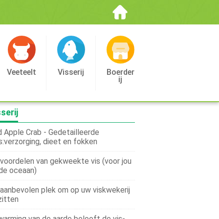
Veeteelt
Visserij
Boerder
Ij
serij
 Apple Crab - Gedetailleerde
s:verzorging, dieet en fokken
voordelen van gekweekte vis (voor jou
de oceaan)
aanbevolen plek om op uw viskwekerij
zitten
arming van de aarde belooft de vis-