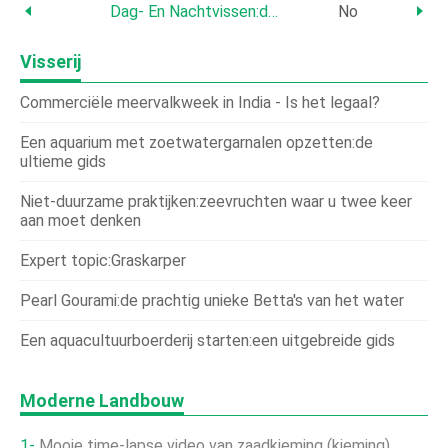
Dag- En Nachtvissen:deskundige Inzichten Voor Betere Vangsten
No
Visserij
Commerciële meervalkweek in India - Is het legaal?
Een aquarium met zoetwatergarnalen opzetten:de
ultieme gids
Niet-duurzame praktijken:zeevruchten waar u twee keer
aan moet denken
Expert topic:Graskarper
Pearl Gourami:de prachtig unieke Betta's van het water
Een aquacultuurboerderij starten:een uitgebreide gids
Moderne Landbouw
Mooie time-lapse video van zaadkieming (kieming)