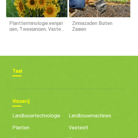
Plantterminologie:eenjari
Zinniazaden Buiten
Gen, Tweejarigen, Vaste
Zaaien
Planten
Taal
Visserij
Landbouwtechnologie
Landbouwmachines
Planten
Veeteelt